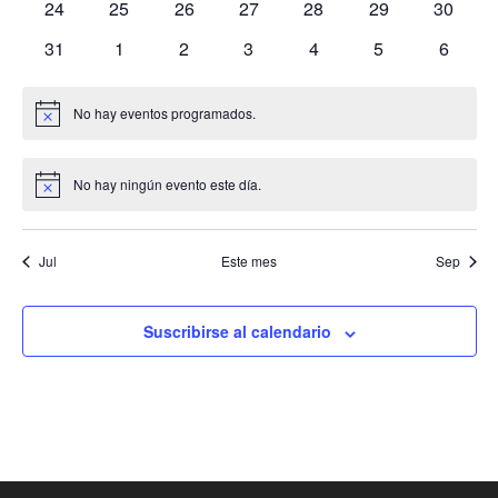
0
0
0
0
0
0
0
24
25
26
27
28
29
30
eventos
eventos
eventos
eventos
eventos
eventos
eventos
0
0
0
0
0
0
0
31
1
2
3
4
5
6
eventos
eventos
eventos
eventos
eventos
eventos
evento
No hay eventos programados.
Aviso
No hay ningún evento este día.
Aviso
Jul
Este mes
Sep
Suscribirse al calendario